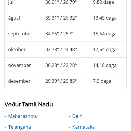
júlí
36,01° / 26,79°
9,82 daga
ágúst
35,31° / 26,32°
13,45 daga
september
34,86° / 25,8°
15,64 daga
október
32,78° / 24,48°
17,64 daga
nóvember
30,28° / 22,28°
14,18 daga
desember
29,39° / 20,85°
7,0 daga
Veður Tamil Nadu
Maharashtra
Delhi
Telangana
Karnataka