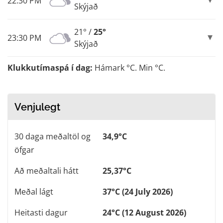
22:30 PM
Skýjað
21° /
25°
23:30 PM
Skýjað
Klukkutímaspá í dag:
Hámark °C. Min °C.
Venjulegt
30 daga meðaltöl og
34,9°C
öfgar
Að meðaltali hátt
25,37°C
Meðal lágt
37°C (24 July 2026)
Heitasti dagur
24°C (12 August 2026)