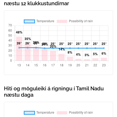
næstu 12 klukkustundirnar
Hiti og möguleiki á rigningu í Tamil Nadu
næstu daga