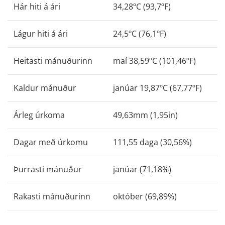
Hár hiti á ári
34,28ºC (93,7ºF)
Lágur hiti á ári
24,5ºC (76,1ºF)
Heitasti mánuðurinn
maí 38,59ºC (101,46ºF)
Kaldur mánuður
janúar 19,87ºC (67,77ºF)
Árleg úrkoma
49,63mm (1,95in)
Dagar með úrkomu
111,55 daga (30,56%)
Þurrasti mánuður
janúar (71,18%)
Rakasti mánuðurinn
október (69,89%)