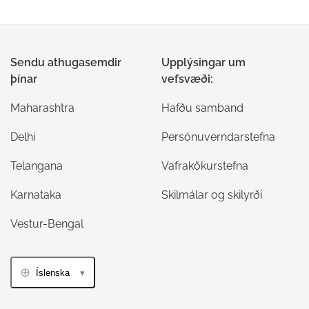
Sendu athugasemdir
Upplýsingar um
þínar
vefsvæði:
Maharashtra
Hafðu samband
Delhi
Persónuverndarstefna
Telangana
Vafrakökurstefna
Karnataka
Skilmálar og skilyrði
Vestur-Bengal
Íslenska