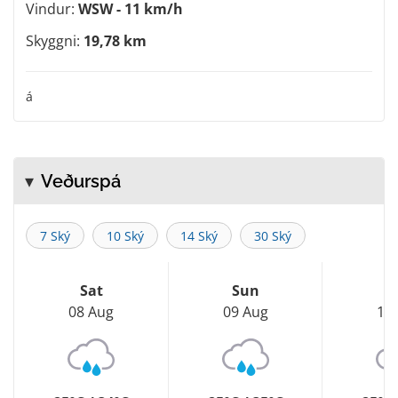
Vindur:
WSW - 11 km/h
Skyggni:
19,78 km
á
Veðurspá
7 Ský
10 Ský
14 Ský
30 Ský
Sat
Sun
M
08 Aug
09 Aug
10