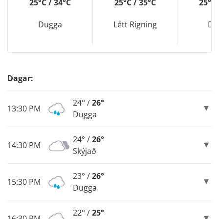
25°C / 34°C
25°C / 35°C
25°C 
Dugga
Létt Rigning
Du
Dagar:
24° /
26°
13:30 PM
Dugga
24° /
26°
14:30 PM
Skýjað
23° /
26°
15:30 PM
Dugga
22° /
25°
16:30 PM