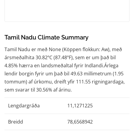
Tamil Nadu Climate Summary
Tamil Nadu er með None (Köppen flokkun: Aw), með
ársmeðalhita 30.82ºC (87.48ºF), sem er um það bil
4.85% hærra en landsmeðaltal fyrir Indlandi.Árlega
lendir borgin fyrir um það bil 49.63 millimetrum (1.95
tommum) af úrkomu, dreift yfir 111.55 rigningardaga,
sem svarar til 30.56% af árinu.
Lengdargráða
11,1271225
Breidd
78,6568942