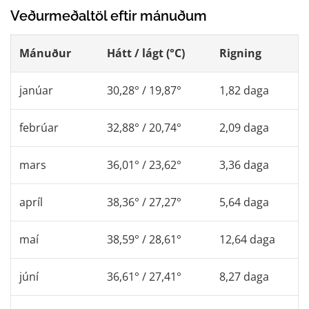
Veðurmeðaltöl eftir mánuðum
Mánuður
Hátt / lágt (°C)
Rigning
janúar
30,28° / 19,87°
1,82 daga
febrúar
32,88° / 20,74°
2,09 daga
mars
36,01° / 23,62°
3,36 daga
apríl
38,36° / 27,27°
5,64 daga
maí
38,59° / 28,61°
12,64 daga
júní
36,61° / 27,41°
8,27 daga