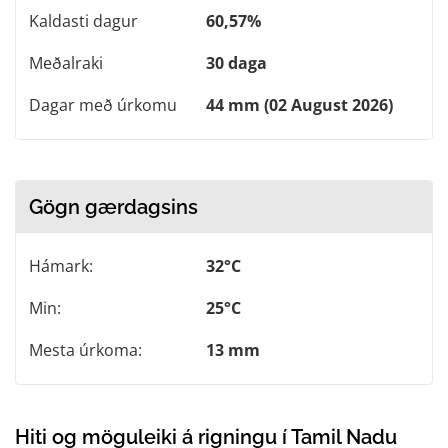
Kaldasti dagur
60,57%
Meðalraki
30 daga
Dagar með úrkomu
44 mm (02 August 2026)
Gögn gærdagsins
Hámark:
32°C
Min:
25°C
Mesta úrkoma:
13 mm
Hiti og möguleiki á rigningu í Tamil Nadu