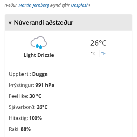
(Veður
Martin Jernberg
Mynd eftir
Unsplash
)
Núverandi aðstæður
26°C
°C
°F
Light Drizzle
Uppfært::
Dugga
Þrýstingur:
991 hPa
Feel like:
30 °C
Sjávarborð:
26°C
Hitastig:
100%
Raki:
88%