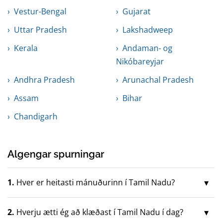
Vestur-Bengal
Gujarat
Uttar Pradesh
Lakshadweep
Kerala
Andaman- og
Nikóbareyjar
Andhra Pradesh
Arunachal Pradesh
Assam
Bihar
Chandigarh
Algengar spurningar
1.
Hver er heitasti mánuðurinn í Tamil Nadu?
2.
Hverju ætti ég að klæðast í Tamil Nadu í dag?