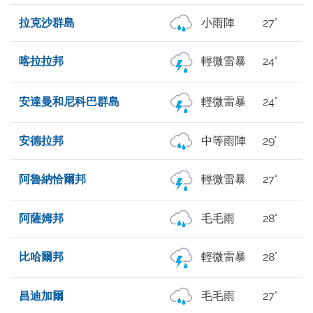
拉克沙群島
小雨陣
27°
喀拉拉邦
輕微雷暴
24°
安達曼和尼科巴群島
輕微雷暴
24°
安德拉邦
中等雨陣
29°
阿魯納恰爾邦
輕微雷暴
27°
阿薩姆邦
毛毛雨
28°
比哈爾邦
輕微雷暴
28°
昌迪加爾
毛毛雨
27°