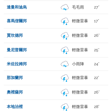
達曼和迪烏
毛毛雨
27°
喜馬偕爾邦
輕微雷暴
17°
賈坎德邦
輕微雷暴
26°
曼尼普爾邦
輕微雷暴
25°
米佐拉姆邦
小雨陣
24°
那加蘭邦
輕微雷暴
22°
奧裡薩邦
輕微雷暴
26°
本地治裡
輕微雷暴
28°