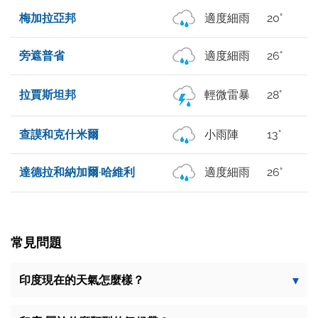
梅加拉亞邦
適度細雨
20°
旁遮普省
適度細雨
26°
拉賈斯坦邦
輕微雷暴
28°
查謨和克什米爾
小雨陣
13°
達德拉和納加爾·哈維利
適度細雨
26°
常見問題
印度現在的天氣怎麼樣？