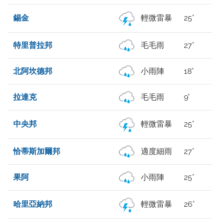
錫金
輕微雷暴
25°
特里普拉邦
毛毛雨
27°
北阿坎德邦
小雨陣
18°
拉達克
毛毛雨
9°
中央邦
輕微雷暴
25°
恰蒂斯加爾邦
適度細雨
27°
果阿
小雨陣
25°
哈里亞納邦
輕微雷暴
26°