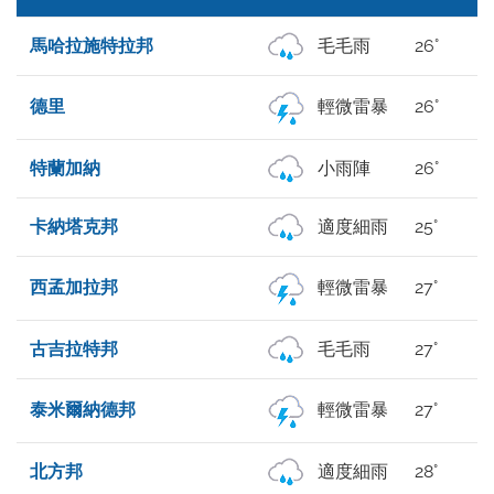
馬哈拉施特拉邦
毛毛雨
26°
德里
輕微雷暴
26°
特蘭加納
小雨陣
26°
卡納塔克邦
適度細雨
25°
西孟加拉邦
輕微雷暴
27°
古吉拉特邦
毛毛雨
27°
泰米爾納德邦
輕微雷暴
27°
北方邦
適度細雨
28°