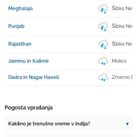
Meghalaja
Šibka Nevi
Punjab
Šibka Nevi
Rajasthan
Šibka Nevi
Jammu in Kašmir
Mokro
Dadra in Nagar Haveli
Zmerno De
Pogosta vprašanja
Kakšno je trenutno vreme v Indija?