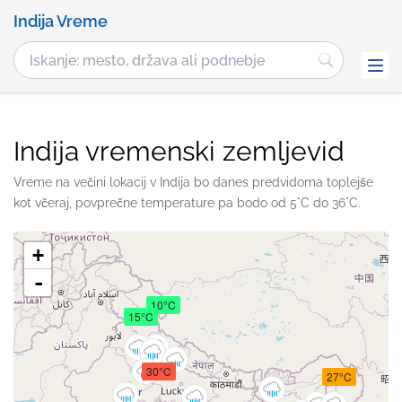
Indija Vreme
Indija vremenski zemljevid
Vreme na večini lokacij v Indija bo danes predvidoma toplejše
kot včeraj, povprečne temperature pa bodo od 5°C do 36°C.
+
-
10°C
15°C
30°C
27°C