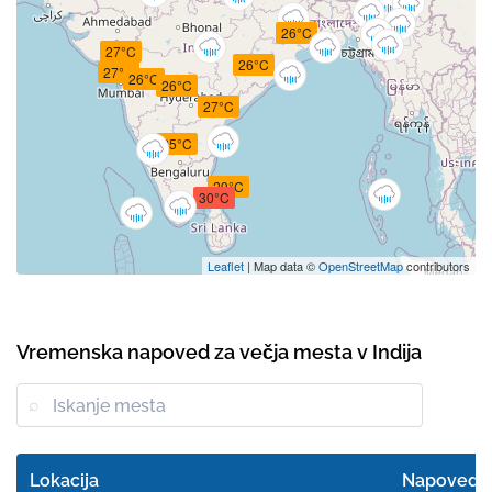
26°C
27°C
26°C
27°C
26°C
26°C
27°C
25°C
29°C
30°C
Leaflet
| Map data ©
OpenStreetMap
contributors
Vremenska napoved za večja mesta v Indija
Lokacija
Napoved