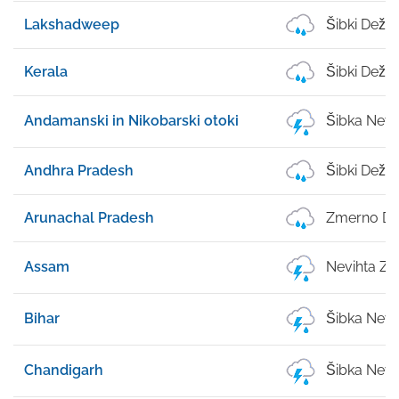
Lakshadweep
Šibki Dež
Kerala
Šibki Dež
Andamanski in Nikobarski otoki
Šibka Nevi
Andhra Pradesh
Šibki Dež
Arunachal Pradesh
Zmerno De
Assam
Nevihta Z 
Bihar
Šibka Nevi
Chandigarh
Šibka Nevi