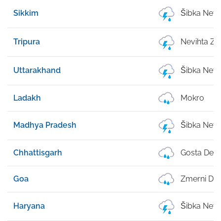
Sikkim
Šibka Nevi
Tripura
Nevihta Z 
Uttarakhand
Šibka Nevi
Ladakh
Mokro
Madhya Pradesh
Šibka Nevi
Chhattisgarh
Gosta Dež
Goa
Zmerni De
Haryana
Šibka Nevi