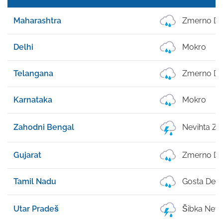
Maharashtra
Zmerno De
Delhi
Mokro
Telangana
Zmerno De
Karnataka
Mokro
Zahodni Bengal
Nevihta Z 
Gujarat
Zmerno De
Tamil Nadu
Gosta Dež
Utar Pradeš
Šibka Nevi