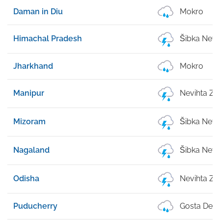
Daman in Diu
Mokro
Himachal Pradesh
Šibka Nevi
Jharkhand
Mokro
Manipur
Nevihta Z 
Mizoram
Šibka Nevi
Nagaland
Šibka Nevi
Odisha
Nevihta Z 
Puducherry
Gosta Dež