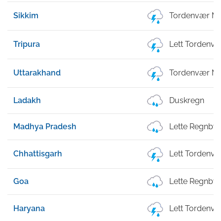
Sikkim
Tordenvær Me
Tripura
Lett Tordenv
Uttarakhand
Tordenvær Me
Ladakh
Duskregn
Madhya Pradesh
Lette Regnby
Chhattisgarh
Lett Tordenv
Goa
Lette Regnby
Haryana
Lett Tordenv