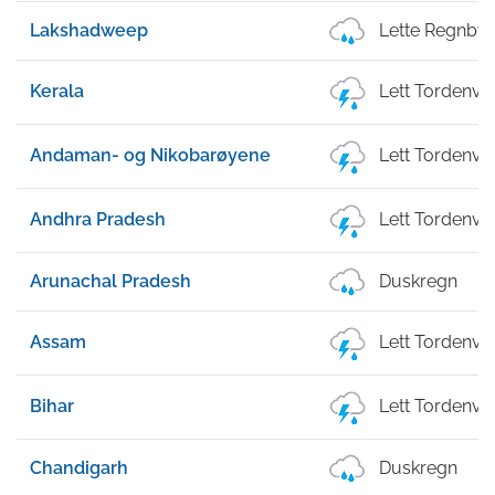
Lakshadweep
Lette Regnby
Kerala
Lett Tordenv
Andaman- og Nikobarøyene
Lett Tordenv
Andhra Pradesh
Lett Tordenv
Arunachal Pradesh
Duskregn
Assam
Lett Tordenv
Bihar
Lett Tordenv
Chandigarh
Duskregn