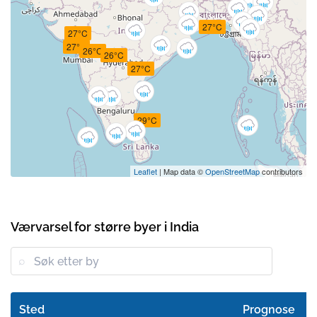
27°C
27°C
27°C
26°C
26°C
27°C
29°C
Leaflet
| Map data ©
OpenStreetMap
contributors
Værvarsel for større byer i India
Sted
Prognose