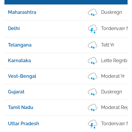
Maharashtra
Duskregn
Delhi
Tordenvær Me
Telangana
Tett Yr
Karnataka
Lette Regnby
Vest-Bengal
Moderat Yr
Gujarat
Duskregn
Tamil Nadu
Moderat Reg
Uttar Pradesh
Tordenvær Me