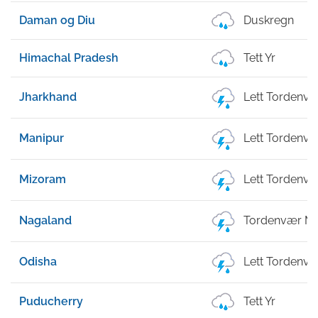
Daman og Diu
Duskregn
Himachal Pradesh
Tett Yr
Jharkhand
Lett Tordenv
Manipur
Lett Tordenv
Mizoram
Lett Tordenv
Nagaland
Tordenvær Me
Odisha
Lett Tordenv
Puducherry
Tett Yr