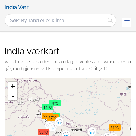
India Vær
India værkart
Været de fleste steder i India i dag forventes å bli varmere enn i
går, med gjennomsnittstemperaturer fra 4°C til 34°C.
+
-
9°C
14°C
29°C
17°C
27°C
26°C
30°C