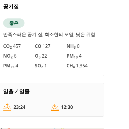
공기질
좋은
만족스러운 공기 질, 최소한의 오염, 낮은 위험
CO
457
CO
127
NH
0
2
3
NO
6
O
22
PM
4
2
3
10
PM
4
SO
1
CH
1,364
25
2
4
일출 / 일몰
23:24
12:30