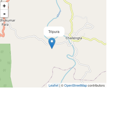
+
-
Tripura
Leaflet
| ©
OpenStreetMap
contributors